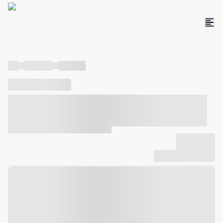
----
----- -----
----- -----
----
-----
---- ------
----- ----- -- ------ ---- ---- -- ----- ----- -----
--- ------
----- ----- -- ------ ----- ----- -- ------
-------------
Compartilhar
Favorito