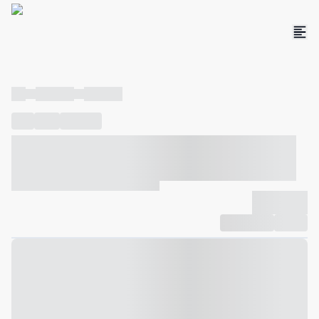
----
----- -----
----- -----
----
-----
---- ------
----- ----- -- ------ ---- ---- -- ----- ----- -----
--- ------
----- ----- -- ------ ----- ----- -- ------
-------------
Compartilhar
Favorito