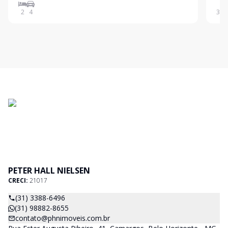
Social 100% revestido, piso cerâmica, corredor em
Barr
2
4
360
frente 100%. Área - referente a 3 cômodos (
2 ve
PETER HALL NIELSEN
CRECI:
21017
(31) 3388-6496
(31) 98882-8655
contato@phnimoveis.com.br