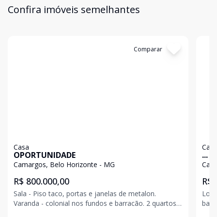
Confira imóveis semelhantes
Cód:
2433
Comparar
Có
Casa
Cas
OPORTUNIDADE
...
Camargos, Belo Horizonte - MG
Cama
R$ 800.000,00
R$ 
Sala - Piso taco, portas e janelas de metalon.
Lote
Varanda - colonial nos fundos e barracão. 2 quartos -
barr
na casa com infraestrutura para restaurante. Banho -
para