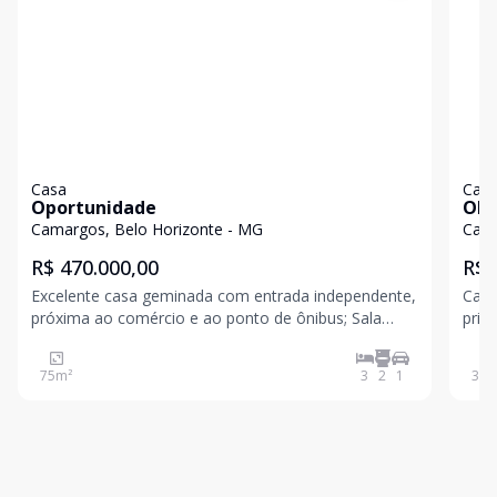
Casa
Cas
Oportunidade
OP
Camargos, Belo Horizonte - MG
Cama
R$ 470.000,00
R$ 
Excelente casa geminada com entrada independente,
Casa
próxima ao comércio e ao ponto de ônibus; Sala
princ
com paredes em textura e piso de cerâmica e escada
rodo
de acesso ao piso superior em granito; Cozinha com
tran
75
m²
3
2
1
303
armários embutidos, bancada de granito, piso de
uma 
cerâmi
Conv