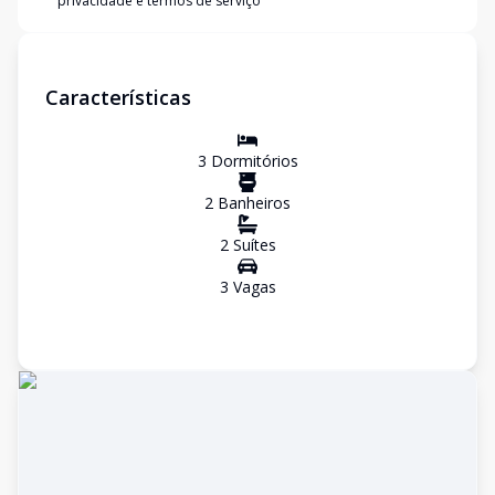
privacidade e termos de serviço
Características
3
Dormitório
s
2
Banheiro
s
2
Suíte
s
3
Vaga
s