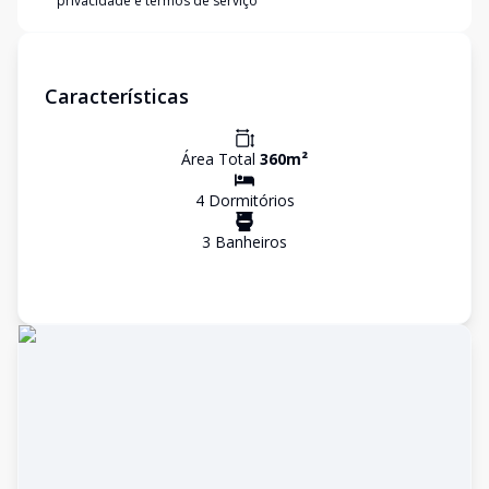
privacidade e termos de serviço
Características
Área Total
360
m²
4
Dormitório
s
3
Banheiro
s