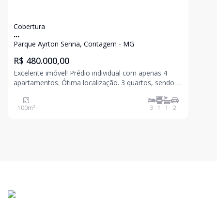
Cobertura
...
Parque Ayrton Senna, Contagem - MG
R$ 480.000,00
Excelente imóvel! Prédio individual com apenas 4
apartamentos. Ótima localização. 3 quartos, sendo 1
suite com bancada em granito e rebaixamento em
gesso, todos com piso em cerâmica. Sala ampla
100
m²
3
1
1
2
conjugada com cozinha, piso em cerâmica e
rebaixamento em ge