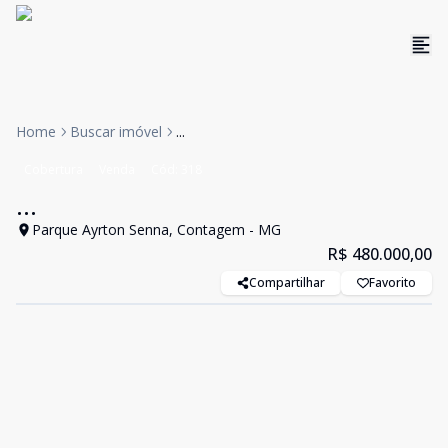
Home
Buscar imóvel
...
Cobertura
Venda
Cód:
318
...
Parque Ayrton Senna, Contagem - MG
R$ 480.000,00
Compartilhar
Favorito