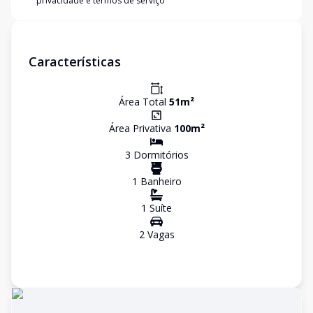
privacidade e termos de serviço
Características
Área Total
51
m²
Área Privativa
100
m²
3
Dormitório
s
1
Banheiro
1
Suíte
2
Vaga
s