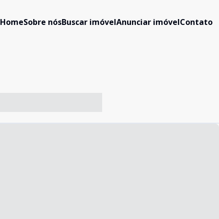
Home
Sobre nós
Buscar imóvel
Anunciar imóvel
Contato
-- ----- ----- --- ------