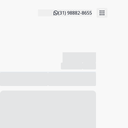
(31) 98882-8655
-------------
Compartilhar
Favorito