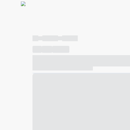
----
----- -----
----- -----
----
-----
---- ------
----- ----- -- ------ ---- ---- -- ---
----- ----- -- ------ ----- ----- -- ------