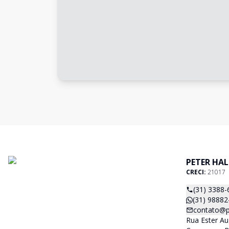
PETER HAL
CRECI:
21017
(31) 3388-
(31) 98882
contato@p
Rua Ester Au