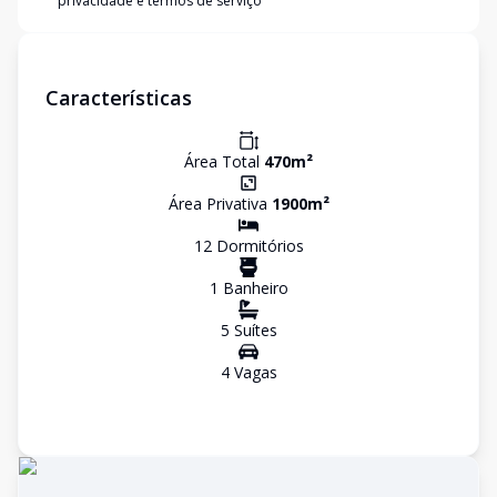
privacidade e termos de serviço
Características
Área Total
470
m²
Área Privativa
1900
m²
12
Dormitório
s
1
Banheiro
5
Suíte
s
4
Vaga
s