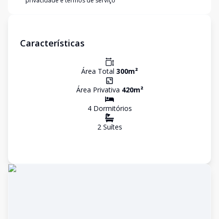
privacidade e termos de serviço
Características
Área Total
300
m²
Área Privativa
420
m²
4
Dormitório
s
2
Suíte
s