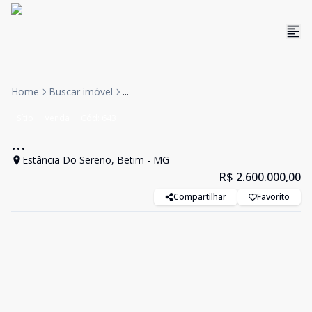
Home
Buscar imóvel
...
Sítio
Venda
Cód:
643
...
Estância Do Sereno, Betim - MG
R$ 2.600.000,00
Compartilhar
Favorito