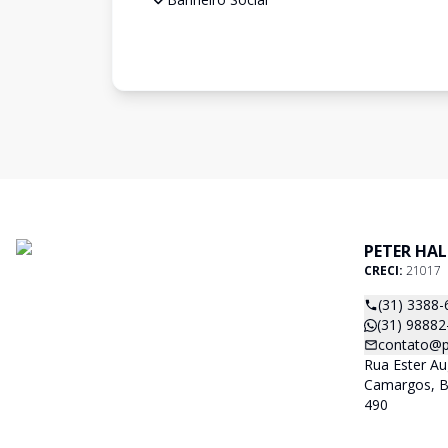
PETER HAL
CRECI:
21017
(31) 3388-
(31) 98882
contato@p
Rua Ester Au
Camargos, B
490