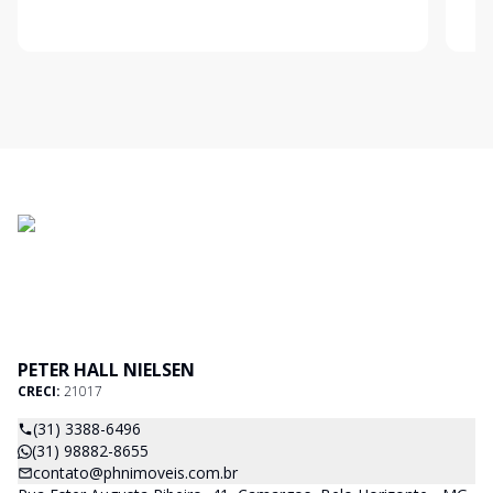
por 2 quartos, sala, cozinha, banho social e área de
vari
serviços. Região privilegiada; escolas, ônibus, metrô e
com 
uma am
valo
PETER HALL NIELSEN
CRECI:
21017
(31) 3388-6496
(31) 98882-8655
contato@phnimoveis.com.br