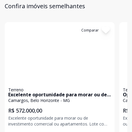
Confira imóveis semelhantes
Cód:
2645
Comparar
Có
Terreno
Terr
Excelente oportunidade para morar ou de
Opo
investimento comercial ou apartamentos.
Camargos, Belo Horizonte - MG
Cama
R$ 572.000,00
R$ 
Excelente oportunidade para morar ou de
Exce
investimento comercial ou apartamentos. Lote com
ou a
360m 2 com 2 barracões, cada barracão é composto
priv